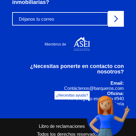
inmobiliarias?
Miembros de
¿Necesitas ponerte en contacto con
nosotros?
Email:
Contáctenos@barqueros.com
Oficina:
¿Necesitas ayuda?
Av Gregorio escobedo #940
Jesús María
Libro de reclamaciones
Todos los derechos reservados