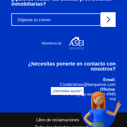
inmobiliarias?
Miembros de
¿Necesitas ponerte en contacto con
nosotros?
Email:
Contáctenos@barqueros.com
Oficina:
¿Necesitas ayuda?
Av Gregorio escobedo #940
Jesús María
Libro de reclamaciones