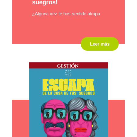
suegros!
¿Alguna vez te has sentido atrapa
Leer más