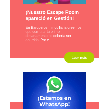
¡Nuestro Escape Room
apareció en Gestión!
En Barqueros Inmobiliaria creemos
que comprar tu primer
departamento no debería ser
aburrido. Por e
Leer más