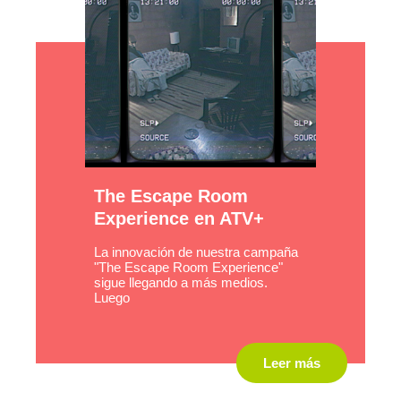
The Escape Room
Experience en ATV+
La innovación de nuestra campaña
"The Escape Room Experience"
sigue llegando a más medios.
Luego
Leer más