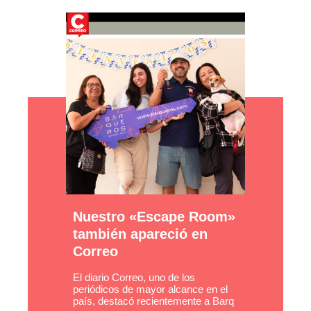
Nuestro «Escape Room»
también apareció en
Correo
El diario Correo, uno de los
periódicos de mayor alcance en el
país, destacó recientemente a Barq