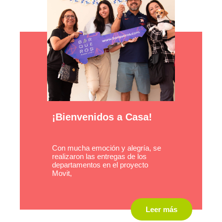
¡Bienvenidos a Casa!
Con mucha emoción y alegría, se
realizaron las entregas de los
departamentos en el proyecto
Movit,
Leer más