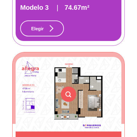
Modelo 3
|
74.67m²
Elegir