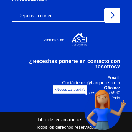
Miembros de
¿Necesitas ponerte en contacto con
nosotros?
Email:
Contáctenos@barqueros.com
Oficina:
¿Necesitas ayuda?
Av Gregorio escobedo #940
Jesús María
Libro de reclamaciones
Todos los derechos reservados