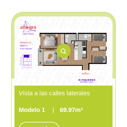
Vista a las calles laterales
Modelo 1
|
69.97m²