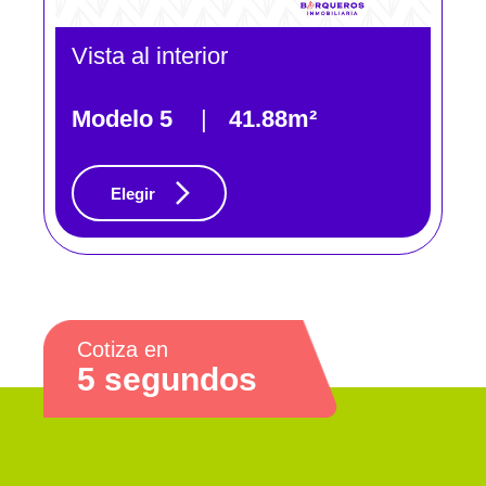
Vista al interior
Modelo 5
|
41.88m²
Elegir
Cotiza en
5 segundos